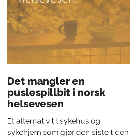
”Nå må vi snakke om
Det mangler en
døden”
puslespillbit i norsk
Spill video
helsevesen
Et alternativ til sykehus og
sykehjem som gjør den siste tiden