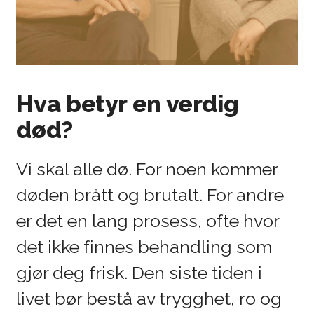
”Mamma fikk ikke dø med
Hva betyr en verdig
verdighet”
død?
Spill video
Vi skal alle dø. For noen kommer
døden brått og brutalt. For andre
er det en lang prosess, ofte hvor
det ikke finnes behandling som
gjør deg frisk. Den siste tiden i
livet bør bestå av trygghet, ro og